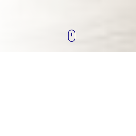
Onze Specialisaties
Complete Fysiotherapie
Behandelingen
Van algemene fysiotherapie tot
gespecialiseerde behandelingen. Wij bieden